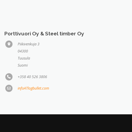
Porttivuori Oy & Steel timber Oy
Piikivenkuja 3
04300
Tuusula
Suomi
+358 40 526 3806
infoATlogbullet.com